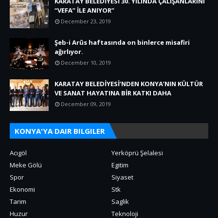
KARATAY BELEDİYESİ 30. YILINDA ÇALIŞANLARINI
“VEFA” İLE ANIYOR”
December 23, 2019
Şeb-i Arûs haftasında on binlerce misafiri
ağırlıyor.
December 10, 2019
KARATAY BELEDİYESİ’NDEN KONYA’NIN KÜLTÜR
VE SANAT HAYATINA BİR KATKI DAHA
December 09, 2019
KONYA'YA DAIR BILGILER
Acıgöl
Yerköprü Şelalesi
Meke Gölü
Egitim
Spor
Siyaset
Ekonomi
Stk
Tarim
Saglik
Huzur
Teknoloji