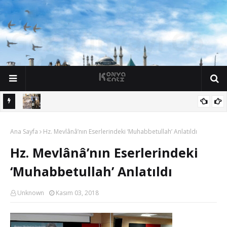
G
e
z
D
ü
n
y
a
y
ı
G
ö
r
K
o
n
y
a
y
ı
LANDI
KARATAY BELEDİYESİ 30. YILINDA ÇALIŞANLARINI “VEFA” İLE ANIYOR”
Ana Sayfa
Hz. Mevlânâ’nın Eserlerindeki ‘Muhabbetullah’ Anlatıldı
Hz. Mevlânâ’nın Eserlerindeki
‘Muhabbetullah’ Anlatıldı
Unknown
Kasım 03, 2018