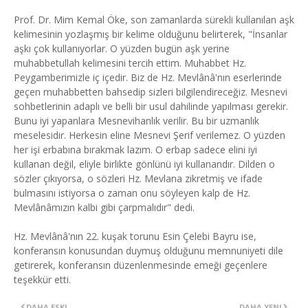
Prof. Dr. Mim Kemal Öke, son zamanlarda sürekli kullanılan aşk
kelimesinin yozlaşmış bir kelime olduğunu belirterek, "İnsanlar
aşkı çok kullanıyorlar. O yüzden bugün aşk yerine
muhabbetullah kelimesini tercih ettim. Muhabbet Hz.
Peygamberimizle iç içedir. Biz de Hz. Mevlânâ'nın eserlerinde
geçen muhabbetten bahsedip sizleri bilgilendireceğiz. Mesnevi
sohbetlerinin adaplı ve belli bir usul dahilinde yapılması gerekir.
Bunu iyi yapanlara Mesnevihanlık verilir. Bu bir uzmanlık
meselesidir. Herkesin eline Mesnevi Şerif verilemez. O yüzden
her işi erbabına bırakmak lazım. O erbap sadece elini iyi
kullanan değil, eliyle birlikte gönlünü iyi kullanandır. Dilden o
sözler çıkıyorsa, o sözleri Hz. Mevlana zikretmiş ve ifade
bulmasını istiyorsa o zaman onu söyleyen kalp de Hz.
Mevlânâmızın kalbi gibi çarpmalıdır" dedi.
Hz. Mevlânâ'nın 22. kuşak torunu Esin Çelebi Bayru ise,
konferansın konusundan duymuş olduğunu memnuniyeti dile
getirerek, konferansın düzenlenmesinde emeği geçenlere
teşekkür etti.
DAHA ESKI
DAHA YENI