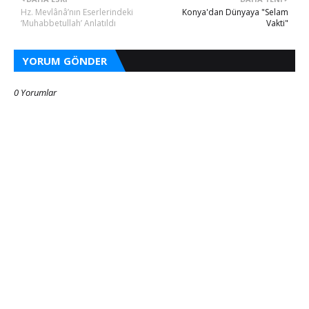
Hz. Mevlânâ’nın Eserlerindeki
Konya'dan Dünyaya "Selam
‘Muhabbetullah’ Anlatıldı
Vakti"
YORUM GÖNDER
0 Yorumlar